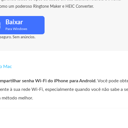
como um poderoso Ringtone Maker e HEIC Converter.
Baixar
Para Windows
eguro. Sem anúncios.
no Mac
mpartilhar senha Wi-Fi do iPhone para Android
. Você pode obt
ente à sua rede Wi-Fi, especialmente quando você não sabe a s
um método melhor.