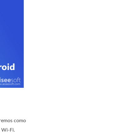
caremos como
 Wi-Fi.