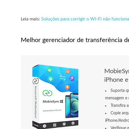
Leia mais:
Soluções para corrigir o Wi-Fi não funcion
Melhor gerenciador de transferência 
MobieSyn
iPhone e
Suporta qu
mensagem e m
Transfira 
Copie arq
iPhone/Andro
Verifique 