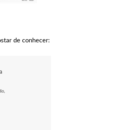
star de conhecer:
a
io,