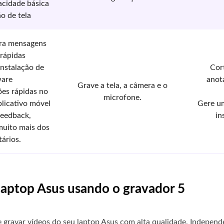
acidade básica
o de tela
ara mensagens
 rápidas
instalação de
Cor
ware
anot
Grave a tela, a câmera e o
ões rápidas no
microfone.
licativo móvel
Gere um
feedback,
in
muito mais dos
tários.
laptop Asus usando o gravador 5
 gravar vídeos do seu laptop Asus com alta qualidade. Indep