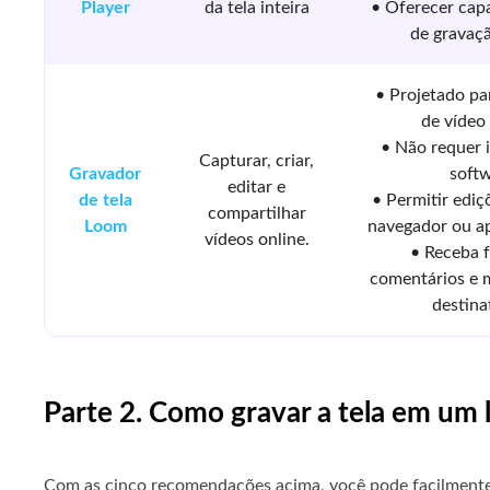
Player
da tela inteira
• Oferecer cap
de gravaçã
• Projetado p
de vídeo
• Não requer 
Capturar, criar,
Gravador
soft
editar e
de tela
• Permitir ediç
compartilhar
Loom
navegador ou ap
vídeos online.
• Receba 
comentários e 
destina
Parte 2. Como gravar a tela em um 
Com as cinco recomendações acima, você pode facilmente