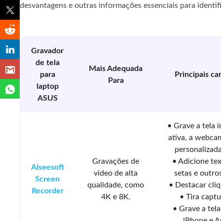
desvantagens e outras informações essenciais para identi
Gravador
de tela
Mais Adequada
para
Principais ca
Para
laptop
ASUS
• Grave a tela i
ativa, a webca
personalizad
Gravações de
• Adicione tex
Aiseesoft
vídeo de alta
setas e outro
Screen
qualidade, como
• Destacar cli
Recorder
4K e 8K.
• Tira captu
• Grave a tela
iPhone e A