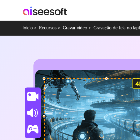
Início
>
Recursos
>
Gravar vídeo
>
Gravação de tela no lap