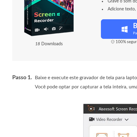
Grave o som do
Adicione texto,
B
Pa
100% seguro
1
8
Downloads
Passo 1.
Baixe e execute este gravador de tela para la
Você pode optar por capturar a tela inteira, um