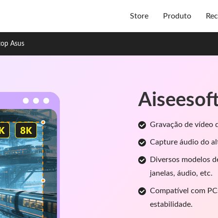
Store
Produto
Rec
top Asus
Aiseesof
Gravação de vídeo d
Capture áudio do al
Diversos modelos de
janelas, áudio, etc.
Compatível com PCs
estabilidade.