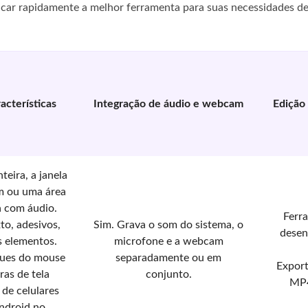
ficar rapidamente a melhor ferramenta para suas necessidades d
racterísticas
Integração de áudio e webcam
Edição
nteira, a janela
m ou uma área
a com áudio.
Ferr
to, adesivos,
Sim. Grava o som do sistema, o
desen
s elementos.
microfone e a webcam
ques do mouse
separadamente ou em
Export
ras de tela
conjunto.
MP4
 de celulares
ndroid no