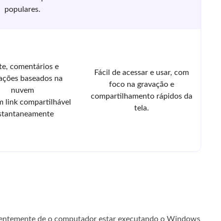
populares.
te, comentários e
Fácil de acessar e usar, com
ações baseados na
foco na gravação e
nuvem
compartilhamento rápidos da
 link compartilhável
tela.
stantaneamente
endentemente de o computador estar executando o Windows