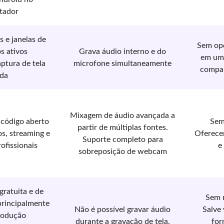
tador
s e janelas de
Sem opç
os ativos
Grava áudio interno e do
em uma
ptura de tela
microfone simultaneamente
compar
ida
Mixagem de áudio avançada a
 código aberto
Sem
partir de múltiplas fontes.
os, streaming e
Oferece
Suporte completo para
ofissionais
e
sobreposição de webcam
gratuita e de
Sem 
principalmente
Não é possível gravar áudio
Salve
rodução
durante a gravação de tela.
for