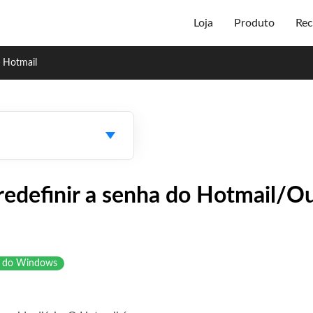
Loja
Produto
Rec
o Hotmail
redefinir a senha do Hotmail/
as do Windows