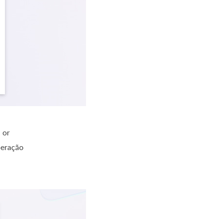
l
or
peração