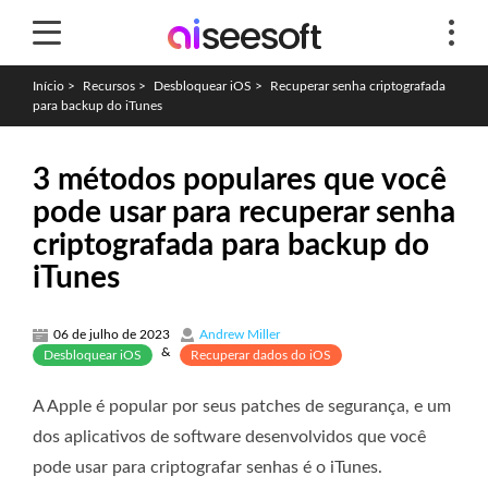
Início
>
Recursos
>
Desbloquear iOS
>
Recuperar senha criptografada
para backup do iTunes
3 métodos populares que você
pode usar para recuperar senha
criptografada para backup do
iTunes
06 de julho de 2023
Andrew Miller
&
Desbloquear iOS
Recuperar dados do iOS
A Apple é popular por seus patches de segurança, e um
dos aplicativos de software desenvolvidos que você
pode usar para criptografar senhas é o iTunes.