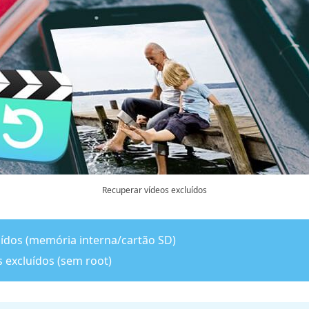
Recuperar vídeos excluídos
uídos (memória interna/cartão SD)
 excluídos (sem root)