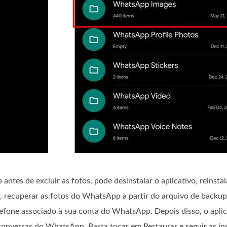
ntes de excluir as fotos, pode desinstalar o aplicativo, reinstal
a, recuperar as fotos do WhatsApp a partir do arquivo de backu
elefone associado à sua conta do WhatsApp. Depois disso, o apli
 conversas do WhatsApp. Basta tocar em Restaurar e seguir as in