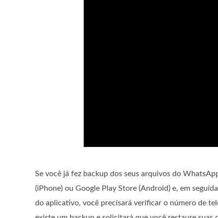
Se você já fez backup dos seus arquivos do WhatsApp a
(iPhone) ou Google Play Store (Android) e, em seguid
do aplicativo, você precisará verificar o número de t
existe um backup e solicitará que você restaure suas