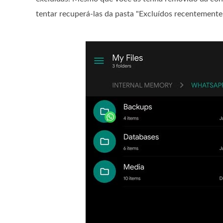
tentar recuperá-las da pasta "Excluídos recentemente"