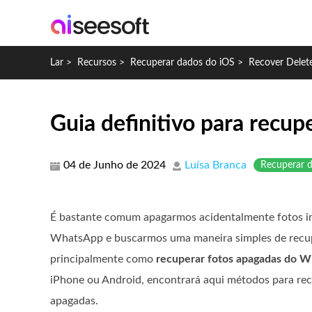
Lar
>
Recursos
>
Recuperar dados do iOS
>
Recover Dele
Guia definitivo para recu
04 de Junho de 2024
Luísa Branca
Recuperar 
É bastante comum apagarmos acidentalmente fotos i
WhatsApp e buscarmos uma maneira simples de recupe
principalmente como
recuperar fotos apagadas do 
iPhone ou Android, encontrará aqui métodos para rec
apagadas.