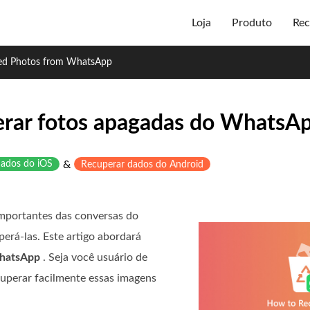
Loja
Produto
Rec
ted Photos from WhatsApp
perar fotos apagadas do WhatsA
dados do iOS
&
Recuperar dados do Android
mportantes das conversas do
rá-las. Este artigo abordará
WhatsApp
. Seja você usuário de
uperar facilmente essas imagens