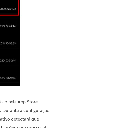
á-lo pela App Store
p. Durante a configuração
cativo detectará que
struções para prosseguir.