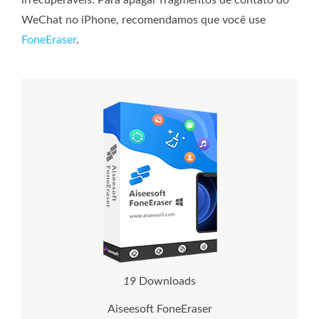
irrecuperáveis. Para apagar fragmentos de contato do
WeChat no iPhone, recomendamos que você use
FoneEraser
.
1
9
Downloads
Aiseesoft FoneEraser