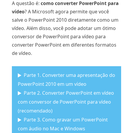
A questão é:
como converter PowerPoint para
vídeo
? A Microsoft agora permite que você
salve o PowerPoint 2010 diretamente como um
vídeo. Além disso, você pode adotar um ótimo
conversor de PowerPoint para vídeo para
converter PowerPoint em diferentes formatos
de vídeo.
Parte 1. Converter uma apresentação do
PowerPoint 2010 em um vídeo
Parte 2. Converter PowerPoint em vídeo
com conversor de PowerPoint para vídeo
(recomendado)
Parte 3. Como gravar um PowerPoint
com áudio no Mac e Windows