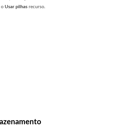
r o
Usar pilhas
recurso.
rmazenamento