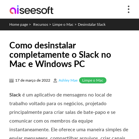
Home page
>
Recursos
>
Limpe o Mac
>
Desinstalar Slack
Como desinstalar
completamente o Slack no
Mac e Windows PC
Limpe o Mac
17 de março de 2022
Ashley Mae
Slack
é um aplicativo de mensagens no local de
trabalho voltado para os negócios, projetado
principalmente para criar salas de bate-papo e se
comunicar com os membros da equipe
instantaneamente. Ele oferece uma maneira simples de
enviar mensagens, compartilhar arquivos, criar canais