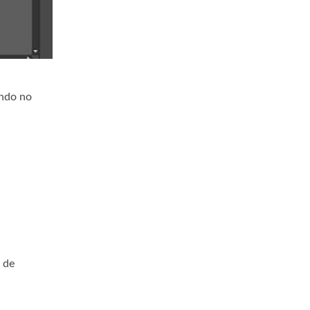
undo no
 de