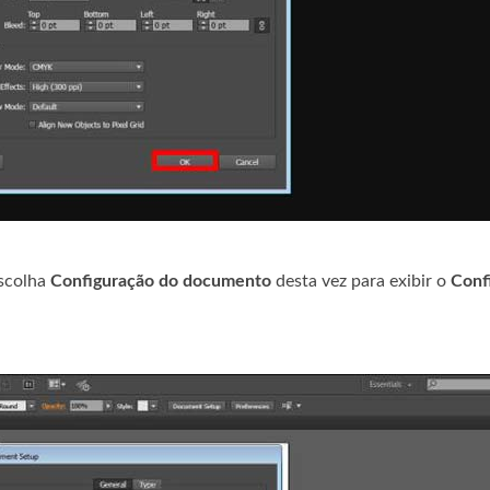
scolha
Configuração do documento
desta vez para exibir o
Conf