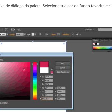
ixa de diálogo da paleta. Selecione sua cor de fundo favorita e c