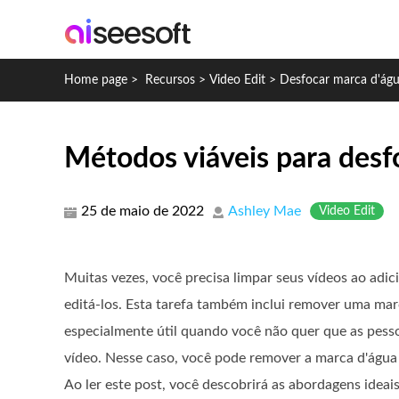
Home page
>
Recursos
>
Video Edit
>
Desfocar marca d'águ
Métodos viáveis ​​para des
25 de maio de 2022
Ashley Mae
Video Edit
Muitas vezes, você precisa limpar seus vídeos ao adi
editá-los. Esta tarefa também inclui remover uma mar
especialmente útil quando você não quer que as pes
vídeo. Nesse caso, você pode remover a marca d'águ
Ao ler este post, você descobrirá as abordagens ideai