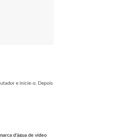
tador e inicie-o. Depois
arca d'água de vídeo