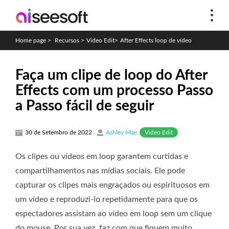
Home page
>
Recursos
>
Video Edit
>
After Effects loop de vídeo
Faça um clipe de loop do After
Effects com um processo Passo
a Passo fácil de seguir
Video Edit
30 de Setembro de 2022
Ashley Mae
Os clipes ou vídeos em loop garantem curtidas e
compartilhamentos nas mídias sociais. Ele pode
capturar os clipes mais engraçados ou espirituosos em
um vídeo e reproduzi-lo repetidamente para que os
espectadores assistam ao vídeo em loop sem um clique
do mouse. Por sua vez, faz com que fiquem muito