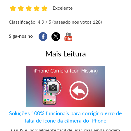
Excelente
1
2
3
4
5
Classificação: 4.9 / 5 (baseado nos votos 128)
Siga-nos no
Mais Leitura
Soluções 100% funcionais para corrigir o erro de
falta de ícone da câmera do iPhone
O iOS é incrivelmente fácil de usar, mas ainda podem