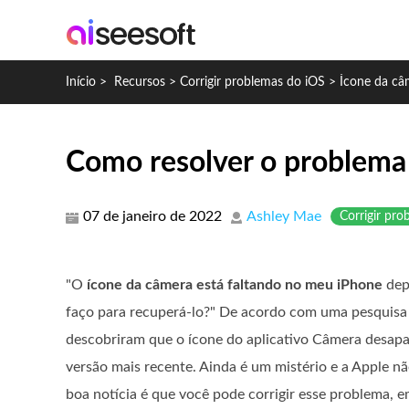
Início
>
Recursos
>
Corrigir problemas do iOS
>
Ícone da câ
Como resolver o problema 
07 de janeiro de 2022
Ashley Mae
Corrigir pr
"O
ícone da câmera está faltando no meu iPhone
depo
faço para recuperá-lo?" De acordo com uma pesquisa 
descobriram que o ícone do aplicativo Câmera desapar
versão mais recente. Ainda é um mistério e a Apple n
boa notícia é que você pode corrigir esse problema, 