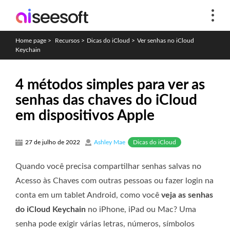
Home page
>
Recursos
>
Dicas do iCloud
>
Ver senhas no iCloud
Keychain
4 métodos simples para ver as
senhas das chaves do iCloud
em dispositivos Apple
Dicas do iCloud
27 de julho de 2022
Ashley Mae
Quando você precisa compartilhar senhas salvas no
Acesso às Chaves com outras pessoas ou fazer login na
conta em um tablet Android, como você
veja as senhas
do iCloud Keychain
no iPhone, iPad ou Mac? Uma
senha pode exigir várias letras, números, símbolos