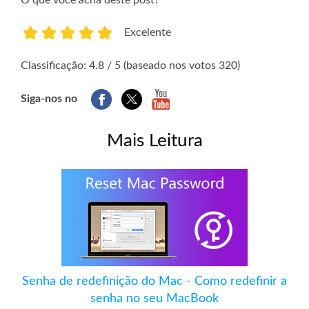
O que você acha deste post?
Excelente
1
2
3
4
5
Classificação: 4.8 / 5 (baseado nos votos 320)
Siga-nos no
Mais Leitura
Senha de redefinição do Mac - Como redefinir a
senha no seu MacBook