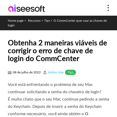
Home page
>
Recursos
>
Tips
>
O CommCenter quer usar as chaves de
login
Obtenha 2 maneiras viáveis ​​de
corrigir o erro de chave de
login do CommCenter
Tips
08 de julho de 2022
Ashley Mae
Você está enfrentando o problema de seu Mac
continuar solicitando a senha do chaveiro de login?
É muito chato que o seu Mac continue pedindo a senha
do Keychain. Depois de inserir a senha do Keychain
conforme necessário, você ainda obtém o
O