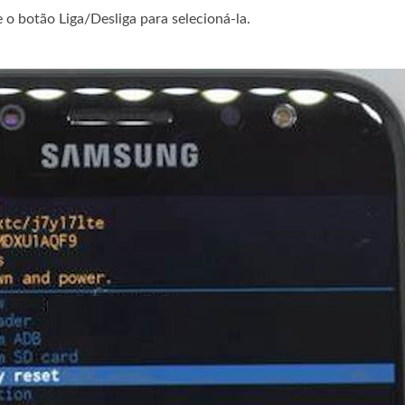
 o botão Liga/Desliga para selecioná-la.