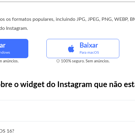
odos os formatos populares, incluindo JPG, JPEG, PNG, WEBP, B
do Instagram.
ar
Baixar
indows
Para macOS
 anúncios.
100% seguro. Sem anúncios.
obre o widget do Instagram que não es
iOS 16?