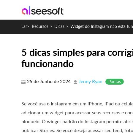
Lar
>
Recursos
>
Dicas
>
Widget do Instagram não está fu
5 dicas simples para corri
funcionando
25 de Junho de 2024
Jenny Ryan
Pontas
Se você usa o Instagram em um iPhone, iPad ou celul
adicionar um widget para acessar seus recursos e con
bloqueio. O widget padrão do Instagram permite abrir
publicar Stories. Se você deseja acessar seu feed, fo