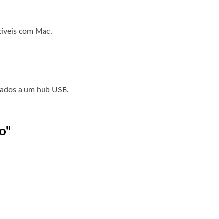
tíveis com Mac.
ctados a um hub USB.
o"