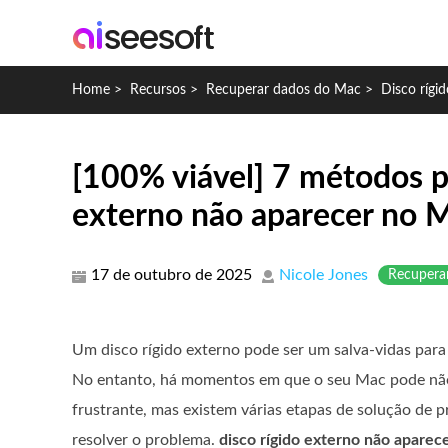
Home
>
Recursos
>
Recuperar dados do Mac
>
Disco rígi
[100% viável] 7 métodos pa
externo não aparecer no 
17 de outubro de 2025
Nicole Jones
Recupera
Um disco rígido externo pode ser um salva-vidas para 
No entanto, há momentos em que o seu Mac pode não 
frustrante, mas existem várias etapas de solução de 
resolver o problema.
disco rígido externo não apare