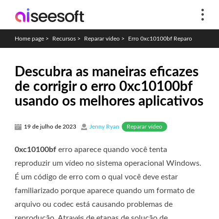
Home page
>
Recursos
>
Reparar vídeo
>
Erro 0xc10100bf Reparo
Descubra as maneiras eficazes
de corrigir o erro 0xc10100bf
usando os melhores aplicativos
Reparar vídeo
19 de julho de 2023
Jenny Ryan
0xc10100bf
erro aparece quando você tenta
reproduzir um vídeo no sistema operacional Windows.
É um código de erro com o qual você deve estar
familiarizado porque aparece quando um formato de
arquivo ou codec está causando problemas de
reprodução. Através de etapas de solução de