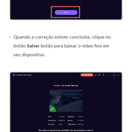
-
Quando a correção estiver concluída, clique no
botão
Salvar
botão para baixar o vídeo fixo em
seu dispositivo.