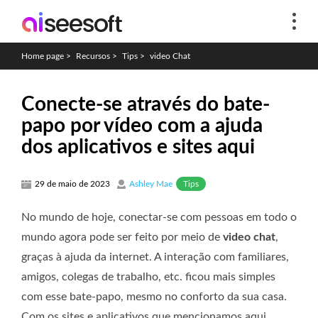
Home page
>
Recursos
>
Tips
>
video Chat
Conecte-se através do bate-
papo por vídeo com a ajuda
dos aplicativos e sites aqui
Tips
29 de maio de 2023
Ashley Mae
No mundo de hoje, conectar-se com pessoas em todo o
mundo agora pode ser feito por meio de
video chat
,
graças à ajuda da internet. A interação com familiares,
amigos, colegas de trabalho, etc. ficou mais simples
com esse bate-papo, mesmo no conforto da sua casa.
Com os sites e aplicativos que mencionamos aqui,