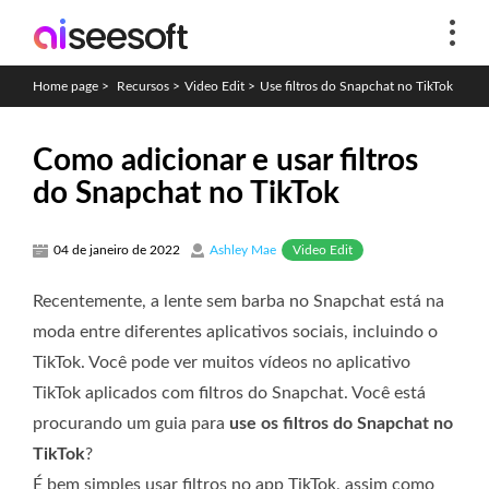
Home page
>
Recursos
>
Video Edit
>
Use filtros do Snapchat no TikTok
Como adicionar e usar filtros
do Snapchat no TikTok
Video Edit
04 de janeiro de 2022
Ashley Mae
Recentemente, a lente sem barba no Snapchat está na
moda entre diferentes aplicativos sociais, incluindo o
TikTok. Você pode ver muitos vídeos no aplicativo
TikTok aplicados com filtros do Snapchat. Você está
procurando um guia para
use os filtros do Snapchat no
TikTok
?
É bem simples usar filtros no app TikTok, assim como