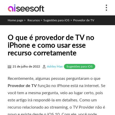
Home page
>
Recursos
>
Sugestões para iOS
>
Provedor de TV
O que é provedor de TV no
iPhone e como usar esse
recurso corretamente
Sugestões para iOS
21 de julho de 2022
Ashley Mae
Recentemente, algumas pessoas perguntaram o que
Provedor de TV
função no iPhone está na internet. Se
você tem a mesma pergunta, veio ao lugar certo, pois
este artigo irá respondê-la em detalhes. Como um
recurso relacionado ao streaming, o TV Provider não é
novo e existe desde o iOS 10. Com ele, você pode