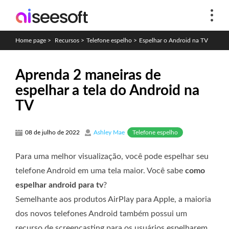
Home page
>
Recursos
>
Telefone espelho
>
Espelhar o Android na TV
Aprenda 2 maneiras de
espelhar a tela do Android na
TV
Telefone espelho
08 de julho de 2022
Ashley Mae
Para uma melhor visualização, você pode espelhar seu
telefone Android em uma tela maior. Você sabe
como
espelhar android para tv
?
Semelhante aos produtos AirPlay para Apple, a maioria
dos novos telefones Android também possui um
recurso de screencasting para os usuários espelharem