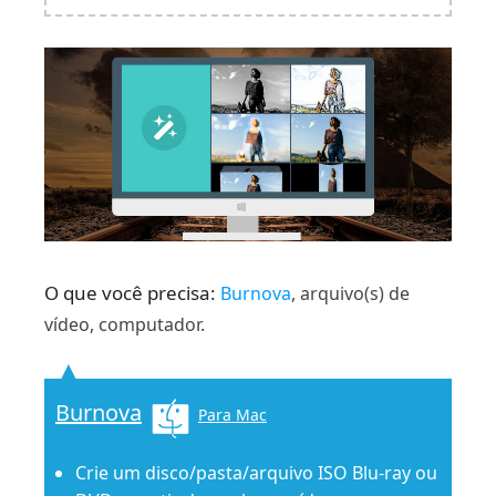
O que você precisa:
Burnova
, arquivo(s) de
vídeo, computador.
Burnova
Para Mac
Crie um disco/pasta/arquivo ISO Blu-ray ou