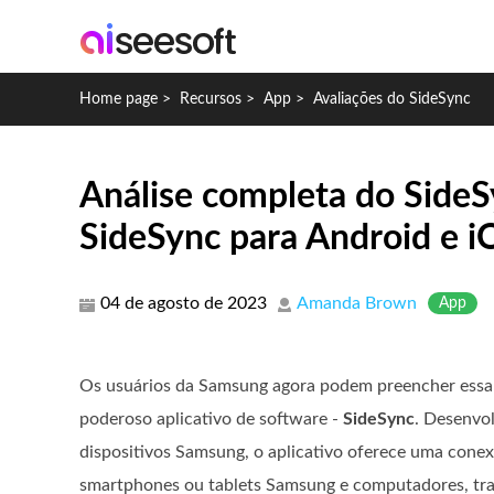
Home page
>
Recursos
>
App
>
Avaliações do SideSync
Análise completa do SideS
SideSync para Android e i
04 de agosto de 2023
Amanda Brown
App
Os usuários da Samsung agora podem preencher essa 
poderoso aplicativo de software -
SideSync
. Desenvo
dispositivos Samsung, o aplicativo oferece uma cone
smartphones ou tablets Samsung e computadores, t