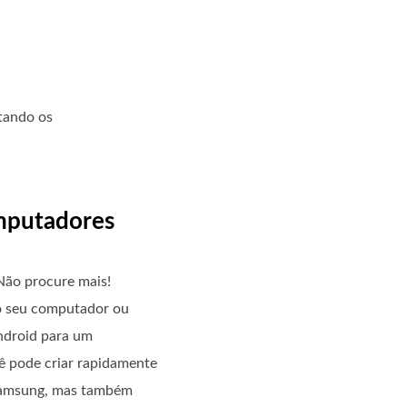
ltando os
omputadores
Não procure mais!
a o seu computador ou
Android para um
ê pode criar rapidamente
 Samsung, mas também