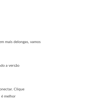
sem mais delongas, vamos
ndo a versão
onectar. Clique
, é melhor