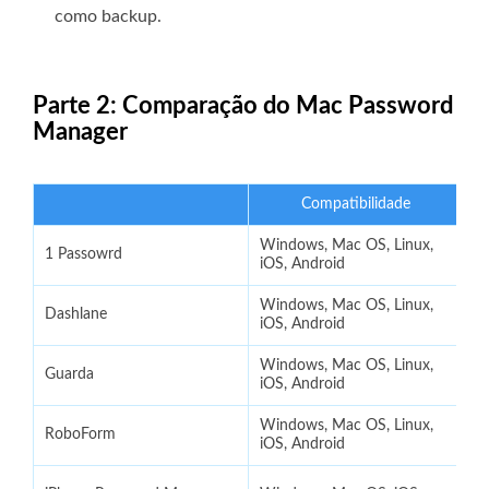
como backup.
Parte 2: Comparação do Mac Password
Manager
Compatibilidade
Windows, Mac OS, Linux,
1 Passowrd
S
iOS, Android
Windows, Mac OS, Linux,
Dashlane
S
iOS, Android
Windows, Mac OS, Linux,
Guarda
S
iOS, Android
Windows, Mac OS, Linux,
RoboForm
S
iOS, Android