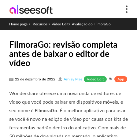
Home page
>
Recursos
>
Video Edit
>
Avaliação do FilmoraGo
FilmoraGo: revisão completa
antes de baixar o editor de
vídeo
&
Video Edit
App
22 de dezembro de 2022
Ashley Mae
Wondershare oferece uma nova onda de editores de
vídeo que você pode baixar em dispositivos móveis, e
seu nome é
FilmoraGo
. É o melhor aplicativo para usar
se você é novo na edição de vídeo por causa dos kits de
ferramentas padrão dentro do aplicativo. Com mais de
50 milhões de downloads no mercado, o aplicativo