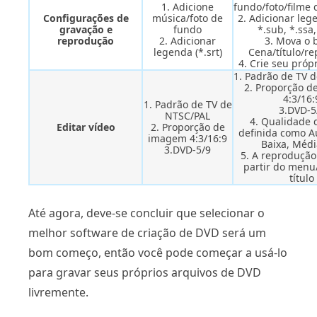
1. Adicione
fundo/foto/filme 
Configurações de
música/foto de
2. Adicionar lege
gravação e
fundo
*.sub, *.ssa,
reprodução
2. Adicionar
3. Mova o 
legenda (*.srt)
Cena/título/re
4. Crie seu próp
1. Padrão de TV 
2. Proporção 
4:3/16:
1. Padrão de TV de
3.DVD-5
NTSC/PAL
4. Qualidade 
Editar vídeo
2. Proporção de
definida como A
imagem 4:3/16:9
Baixa, Médi
3.DVD-5/9
5. A reproduçã
partir do menu
título
Até agora, deve-se concluir que selecionar o
melhor software de criação de DVD será um
bom começo, então você pode começar a usá-lo
para gravar seus próprios arquivos de DVD
livremente.