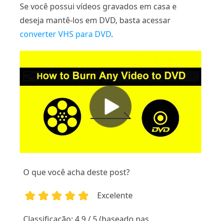
Se você possui vídeos gravados em casa e
deseja mantê-los em DVD, basta acessar
converter VHS para DVD
.
O que você acha deste post?
Excelente
1
2
3
4
5
Classificação: 4.9 / 5 (baseado nas