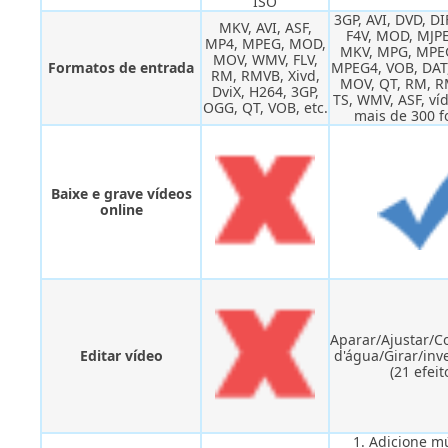
ISO
3GP, AVI, DVD, DI
MKV, AVI, ASF,
F4V, MOD, MJP
MP4, MPEG, MOD,
MKV, MPG, MPE
MOV, WMV, FLV,
Formatos de entrada
MPEG4, VOB, DAT
RM, RMVB, Xivd,
MOV, QT, RM, R
DviX, H264, 3GP,
TS, WMV, ASF, víd
OGG, QT, VOB, etc.
mais de 300 
Baixe e grave vídeos
online
Aparar/Ajustar/C
Editar vídeo
d'água/Girar/inve
(21 efeit
1. Adicione m