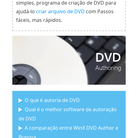
simples, programa de criação de DVD para
ajudá-lo
criar arquivo de DVD
com Passos
fáceis, mas rápidos.
O que é autoria de DVD
Qual é o melhor software de autoração
de DVD
A comparação entre WinX DVD Author e
Bunova