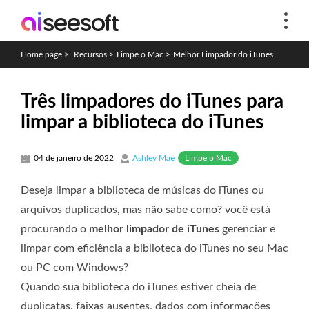
Home page
>
Recursos
>
Limpe o Mac
>
Melhor Limpador do iTunes
Três limpadores do iTunes para
limpar a biblioteca do iTunes
Limpe o Mac
04 de janeiro de 2022
Ashley Mae
Deseja limpar a biblioteca de músicas do iTunes ou
arquivos duplicados, mas não sabe como? você está
procurando o
melhor limpador de iTunes
gerenciar e
limpar com eficiência a biblioteca do iTunes no seu Mac
ou PC com Windows?
Quando sua biblioteca do iTunes estiver cheia de
duplicatas, faixas ausentes, dados com informações