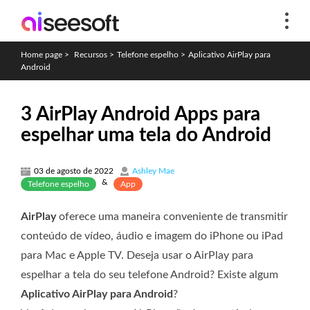
Home page
>
Recursos
>
Telefone espelho
>
Aplicativo AirPlay para
Android
3 AirPlay Android Apps para
espelhar uma tela do Android
03 de agosto de 2022
Ashley Mae
&
Telefone espelho
App
AirPlay
oferece uma maneira conveniente de transmitir
conteúdo de vídeo, áudio e imagem do iPhone ou iPad
para Mac e Apple TV. Deseja usar o AirPlay para
espelhar a tela do seu telefone Android? Existe algum
Aplicativo AirPlay para Android
?