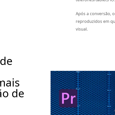
Após a conversão, o
reproduzidos em qu
visual.
 de
m
mais
ão de