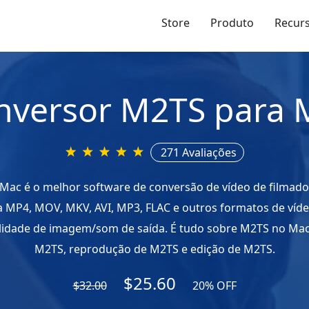
Store
Produto
Recur
nversor M2TS para 
271 Avaliações
ac é o melhor software de conversão de vídeo de filmado
 MP4, MOV, MKV, AVI, MP3, FLAC e outros formatos de víde
lidade de imagem/som de saída. É tudo sobre M2TS no Mac
M2TS, reprodução de M2TS e edição de M2TS.
$25.60
$32.00
20% OFF