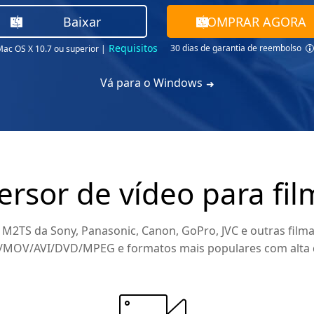
Baixar
COMPRAR AGORA
Requisitos
30 dias de garantia de reembolso
Mac OS X 10.7 ou superior
|
Vá para o Windows
ersor de vídeo para fi
 M2TS da Sony, Panasonic, Canon, GoPro, JVC e outras fil
MOV/AVI/DVD/MPEG e formatos mais populares com alta q