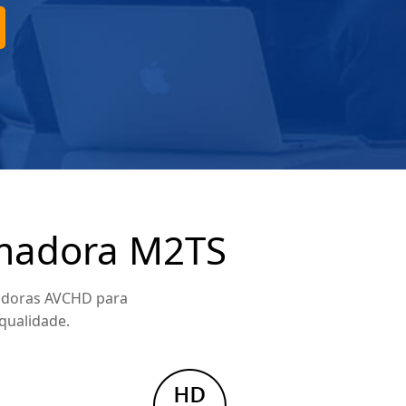
lmadora M2TS
madoras AVCHD para
ualidade.