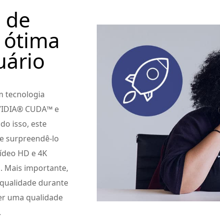
 de
 ótima
uário
 tecnologia
NVIDIA® CUDA™ e
o isso, este
e surpreendê-lo
vídeo HD e 4K
. Mais importante,
 qualidade durante
er uma qualidade
.