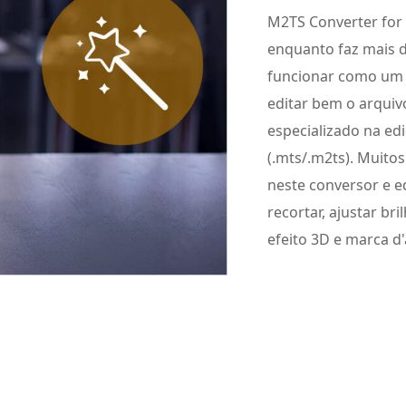
M2TS Converter for
enquanto faz mais 
funcionar como um e
editar bem o arqui
especializado na ed
(.mts/.m2ts). Muito
neste conversor e ed
recortar, ajustar br
efeito 3D e marca d