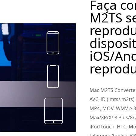
Faça co
M2TS s
reprod
disposit
iOS/And
reprodu
Mac M2TS Converter
AVCHD (.mts/.m2ts)
MP4, MOV, WMV e 3G
Max/XR/X/ 8 Plus/8/7
iPod touch, HTC, Mo
telefones/tablets i