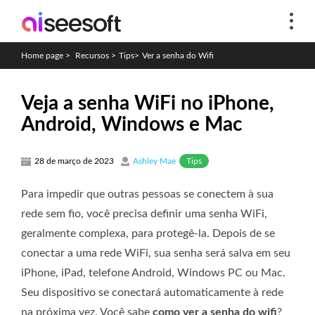
Home page
>
Recursos
>
Tips
>
Ver a senha do Wifi
Veja a senha WiFi no iPhone,
Android, Windows e Mac
Tips
28 de março de 2023
Ashley Mae
Para impedir que outras pessoas se conectem à sua
rede sem fio, você precisa definir uma senha WiFi,
geralmente complexa, para protegê-la. Depois de se
conectar a uma rede WiFi, sua senha será salva em seu
iPhone, iPad, telefone Android, Windows PC ou Mac.
Seu dispositivo se conectará automaticamente à rede
na próxima vez. Você sabe
como ver a senha do wifi
?