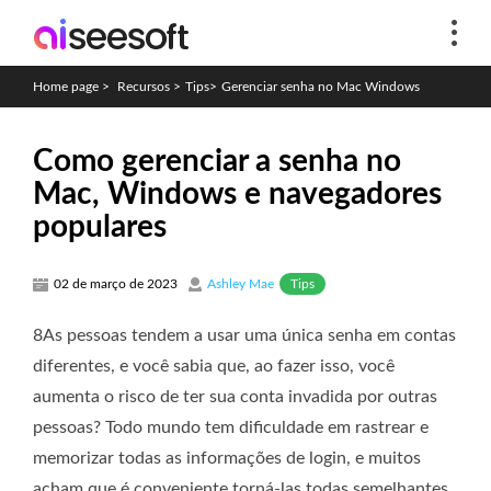
Home page
>
Recursos
>
Tips
>
Gerenciar senha no Mac Windows
Como gerenciar a senha no
Mac, Windows e navegadores
populares
Tips
02 de março de 2023
Ashley Mae
8As pessoas tendem a usar uma única senha em contas
diferentes, e você sabia que, ao fazer isso, você
aumenta o risco de ter sua conta invadida por outras
pessoas? Todo mundo tem dificuldade em rastrear e
memorizar todas as informações de login, e muitos
acham que é conveniente torná-las todas semelhantes