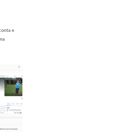
conta e
 na