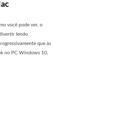
Mac
mo você pode ver, o
ivertir lendo
 progressivamente que às
book no PC Windows 10,