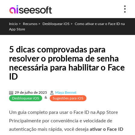
Início
>
Recursos
>
Desbloquear iOS
>
Como ativar e usar o Face ID na
App Store
5 dicas comprovadas para
resolver o problema de senha
necessária para habilitar o Face
ID
29 de julho de 2025
Maya Bennet
&
Desbloquear iOS
Sugestões para iOS
Um guia completo para usar o Face ID na App Store
Principalmente por conveniência e velocidade de
autenticação mais rápida, você deseja
ativar o Face ID