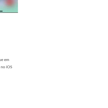
que em
 no iOS