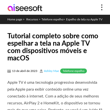
Home page
>
Recursos
>
Telefone espelho
>
Espelho de tela na Apple TV
Tutorial completo sobre como
espelhar a tela na Apple TV
com dispositivos móveis e
macOS
Telefone espelho
13 de abril de 2023
Ashley Mae
Apple TV é uma tecnologia progressiva desenvolvida
pela Apple para exibir conteúdo online uma vez
conectado à internet. Com a adição de seus melhores
recursos, AirPlay 2 e HomeKit, o dispositivo se tornou
mais do que uma caixa. Portanto, se você é um ávido fã