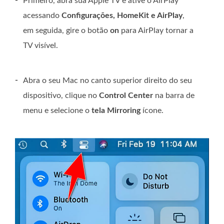
-
Primeiro, abra sua Apple TV e ative o AirPlay
acessando
Configurações, HomeKit e AirPlay
,
em seguida, gire o botão
on
para AirPlay tornar a
TV visível.
-
Abra o seu Mac no canto superior direito do seu
dispositivo, clique no
Control Center
na barra de
menu e selecione o
tela Mirroring
ícone.