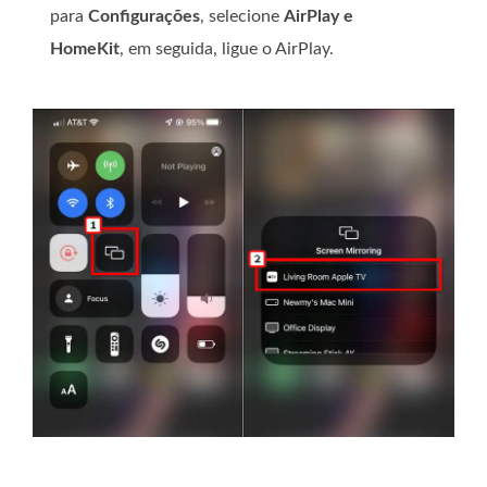
para
Configurações
, selecione
AirPlay e
HomeKit
, em seguida, ligue o AirPlay.