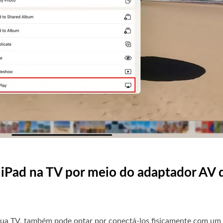
 iPad na TV por meio do adaptador AV d
sua TV, também pode optar por conectá-los fisicamente com um 