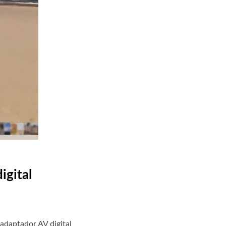
igital
adaptador AV digital