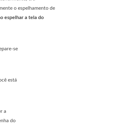
lmente o espelhamento de
o espelhar a tela do
epare-se
ocê está
r a
senha do