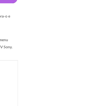
bra-o e
 menu
TV Sony.