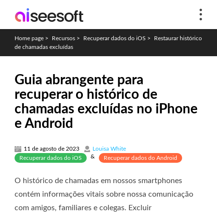
Home page
>
Recursos
>
Recuperar dados do iOS
>
Restaurar histórico
de chamadas excluídas
Guia abrangente para
recuperar o histórico de
chamadas excluídas no iPhone
e Android
11 de agosto de 2023
Louisa White
&
Recuperar dados do iOS
Recuperar dados do Android
O histórico de chamadas em nossos smartphones
contém informações vitais sobre nossa comunicação
com amigos, familiares e colegas. Excluir