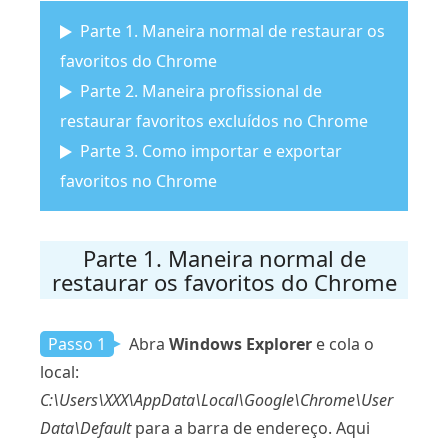
Parte 1. Maneira normal de restaurar os
favoritos do Chrome
Parte 2. Maneira profissional de
restaurar favoritos excluídos no Chrome
Parte 3. Como importar e exportar
favoritos no Chrome
Parte 1. Maneira normal de
restaurar os favoritos do Chrome
Passo 1
Abra
Windows Explorer
e cola o
local:
C:\Users\XXX\AppData\Local\Google\Chrome\User
Data\Default
para a barra de endereço. Aqui