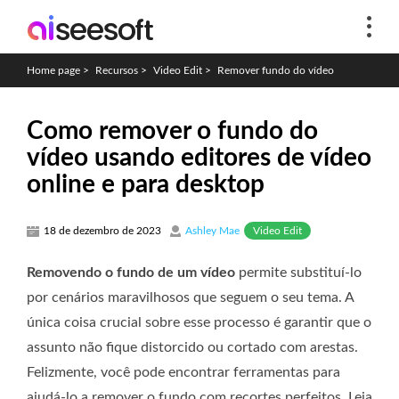
Home page
>
Recursos
>
Video Edit
>
Remover fundo do vídeo
Como remover o fundo do
vídeo usando editores de vídeo
online e para desktop
Video Edit
18 de dezembro de 2023
Ashley Mae
Removendo o fundo de um vídeo
permite substituí-lo
por cenários maravilhosos que seguem o seu tema. A
única coisa crucial sobre esse processo é garantir que o
assunto não fique distorcido ou cortado com arestas.
Felizmente, você pode encontrar ferramentas para
ajudá-lo a remover o fundo com recortes perfeitos. Leia