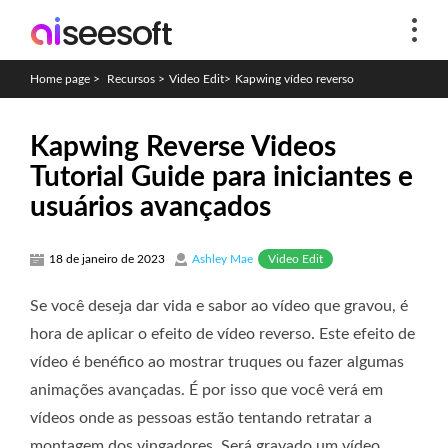
Home page
>
Recursos
>
Video Edit
>
Kapwing vídeo reverso
Kapwing Reverse Videos
Tutorial Guide para iniciantes e
usuários avançados
Video Edit
18 de janeiro de 2023
Ashley Mae
Se você deseja dar vida e sabor ao vídeo que gravou, é
hora de aplicar o efeito de vídeo reverso. Este efeito de
vídeo é benéfico ao mostrar truques ou fazer algumas
animações avançadas. É por isso que você verá em
vídeos onde as pessoas estão tentando retratar a
montagem dos vingadores. Será gravado um vídeo