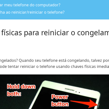
ciar meu telefone do computador?
a ao reiniciar/reiniciar o telefone?
 físicas para reiniciar o congel
ongelados? Quando seu telefone está congelando, talvez po
de tentar reiniciar o telefone usando chaves físicas imedi