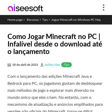
Home page
>
Recursos
>
Tips
>
Jogue Minecraft no Windows PC Mac
Como Jogar Minecraft no PC |
Infalível desde o download até
o lançamento
Tips
18 de abril de 2023
Ashley Mae
Com o lançamento das edições Minecraft Java e
Bedrock para PC, os jogadores gostam de desbloquear
mais métodos de jogo e explorar mais diversão no
mundo único que eles criam. No entanto, com o
mecanismo de atualização e anúncios empilhados para
versões não oficiais do Minecraft, torna-se difícil