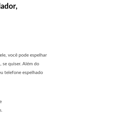
ador,
ele, você pode espelhar
 se quiser. Além do
eu telefone espelhado
e
e.