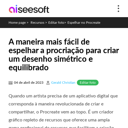
Home page
>
Recursos
>
Editar foto
>
Espelhar no Procreate
A maneira mais fácil de
espelhar a procriação para criar
um desenho simétrico e
equilibrado
Editar foto
04 de abril de 2023
Gerald Christian
Quando um artista precisa de um aplicativo digital que
corresponda à maneira revolucionada de criar e
compartilhar, o Procreate vem ao topo. É um criador
gráfico repleto de recursos que oferece uma ampla
gama profissional de recursos que facilitam a criação