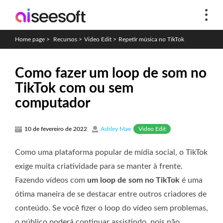
Home page
>
Recursos
>
Video Edit
>
Repetir música no TikTok
Como fazer um loop de som no
TikTok com ou sem
computador
Video Edit
10 de fevereiro de 2022
Ashley Mae
Como uma plataforma popular de mídia social, o TikTok
exige muita criatividade para se manter à frente.
Fazendo vídeos com
um loop de som no TikTok
é uma
ótima maneira de se destacar entre outros criadores de
conteúdo. Se você fizer o loop do vídeo sem problemas,
o público poderá continuar assistindo, pois não